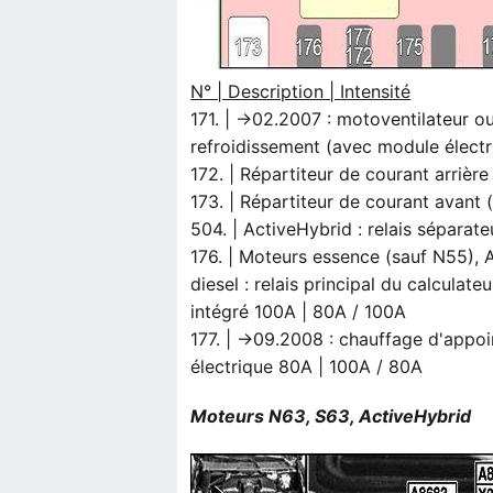
N° | Description | Intensité
171. | →02.2007 : motoventilateur ou
refroidissement (avec module élect
172. | Répartiteur de courant arrière
173. | Répartiteur de courant avant (
504. | ActiveHybrid : relais séparate
176. | Moteurs essence (sauf N55), 
diesel : relais principal du calcul
intégré 100A | 80A / 100A
177. | →09.2008 : chauffage d'appo
électrique 80A | 100A / 80A
Moteurs N63, S63, ActiveHybrid